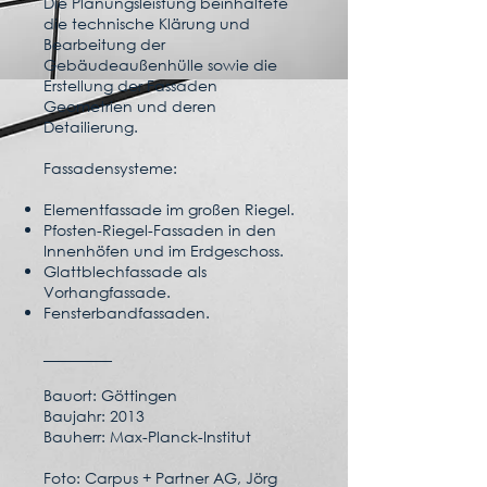
Die Planungsleistung beinhaltete
die technische Klärung und
Bearbeitung der
Gebäudeaußenhülle sowie die
Erstellung der Fassaden
Geometrien und deren
Detailierung.
Fassadensysteme:
Elementfassade im großen Riegel.
Pfosten-Riegel-Fassaden in den
Innenhöfen und im Erdgeschoss.
Glattblechfassade als
Vorhangfassade.
Fensterbandfassaden.
_________
Bauort: Göttingen
Baujahr: 2013
Bauherr: Max-Planck-Institut
Foto: Carpus + Partner AG, Jörg