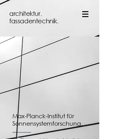
architektur
.
fassadentechnik
.
Max-Planck-Institut für
Sonnensystemforschung.