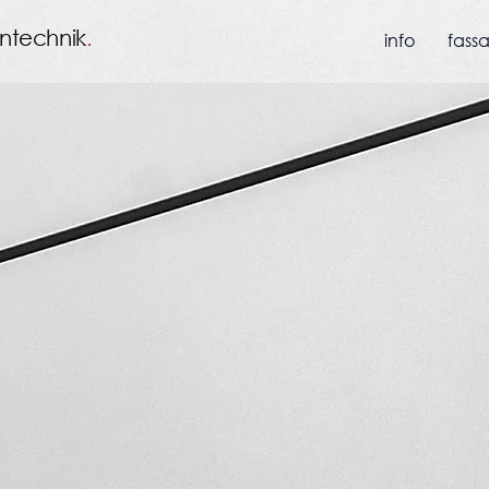
ntechnik
.
info
fass